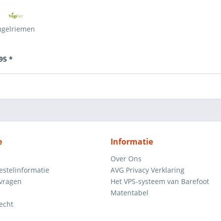
ugelriemen
95 *
e
Informatie
Over Ons
estelinformatie
AVG Privacy Verklaring
 vragen
Het VPS-systeem van Barefoot
Matentabel
echt