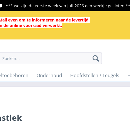
*** we zijn de eerste week van juli 2026 een weekje gesloten *
ail even om te informeren naar de levertijd.
in de online voorraad verwerkt.
eltoebehoren
Onderhoud
Hoofdstellen / Teugels
H
astiek