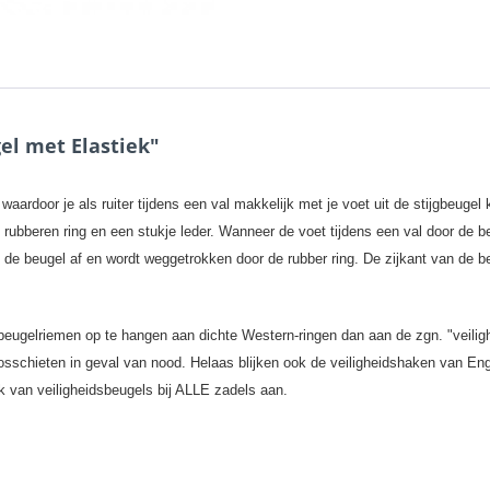
el met Elastiek"
ardoor je als ruiter tijdens een val makkelijk met je voet uit de stijgbeugel
ubberen ring en een stukje leder. Wanneer de voet tijdens een val door de beu
n de beugel af en wordt weggetrokken door de rubber ring. De zijkant van de b
e beugelriemen op te hangen aan dichte Western-ringen dan aan de zgn. "veilig
losschieten in geval van nood. Helaas blijken ook de veiligheidshaken van 
uik van veiligheidsbeugels bij ALLE zadels aan.