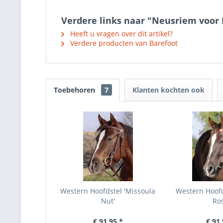
Verdere links naar "Neusriem voo
Heeft u vragen over dit artikel?
Verdere producten van Barefoot
Toebehoren
7
Klanten kochten ook
Western Hoofdstel 'Missoula
Western Hoofds
Nut'
Ros
€ 91,95 *
€ 91,