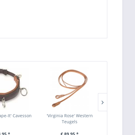
ape-It' Cavesson
'Virginia Rose' Western
Barefoot®
Teugels
8,95 *
€ 89,95 *
€ 1.