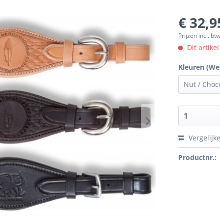
€ 32,9
Prijzen incl. bt
Dit artike
Kleuren (We
Vergelijk
Productnr.: