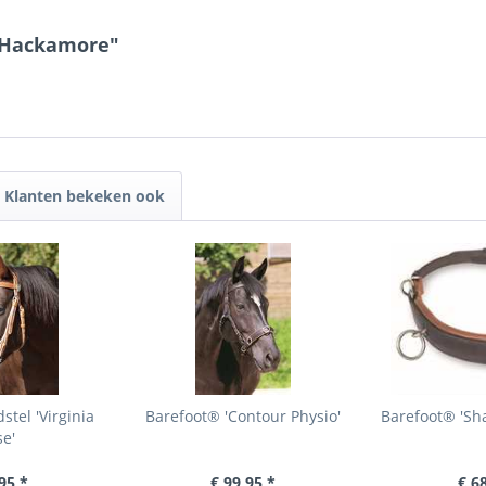
r Hackamore"
Klanten bekeken ook
tel 'Virginia
Barefoot® 'Contour Physio'
Barefoot® 'Sh
e'
95 *
€ 99,95 *
€ 6