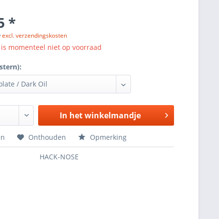
5 *
w
excl. verzendingskosten
l is momenteel niet op voorraad
stern):
In het winkelmandje
en
Onthouden
Opmerking
HACK-NOSE