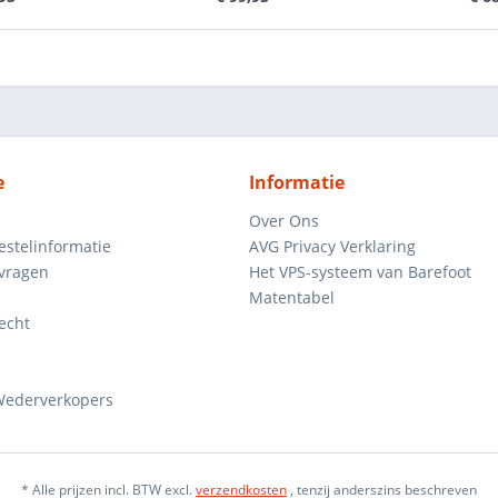
e
Informatie
Over Ons
estelinformatie
AVG Privacy Verklaring
 vragen
Het VPS-systeem van Barefoot
Matentabel
echt
 Wederverkopers
* Alle prijzen incl. BTW excl.
verzendkosten
, tenzij anderszins beschreven