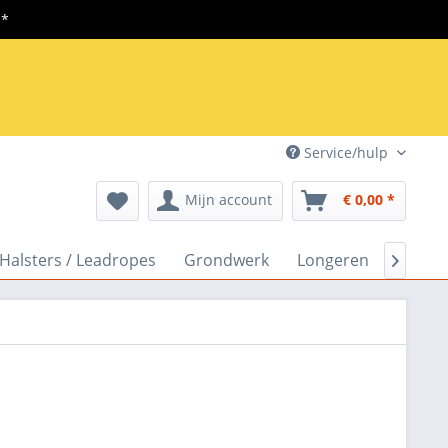
**
Service/hulp
Mijn account
€ 0,00 *
Halsters / Leadropes
Grondwerk
Longeren
Tasse
